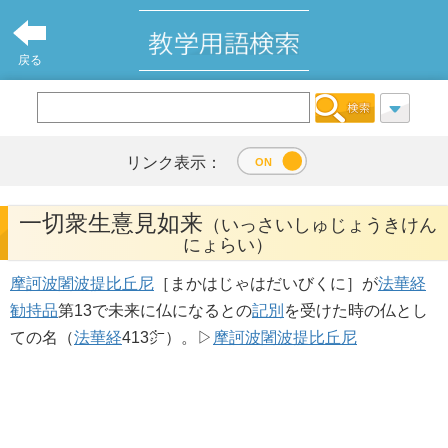
戻る
リンク表示：
一切衆生憙見如来
（いっさいしゅじょうきけん
にょらい）
摩訶波闍波提比丘尼
［まかはじゃはだいびくに］が
法華経
勧持品
第13で未来に仏になるとの
記別
を受けた時の仏とし
ての名（
法華経
413㌻）。▷
摩訶波闍波提比丘尼