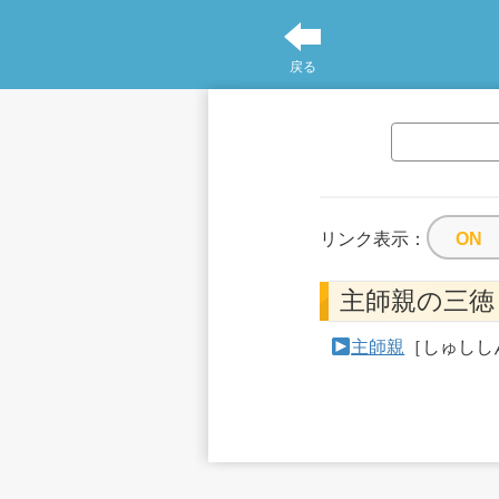
戻る
リンク表示：
主師親の三徳
主師親
［しゅしし