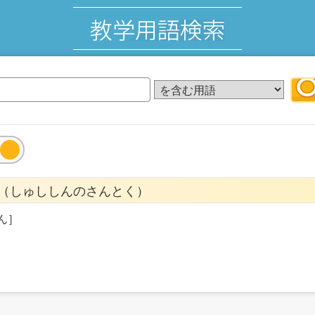
（しゅししんのさんとく）
ん］