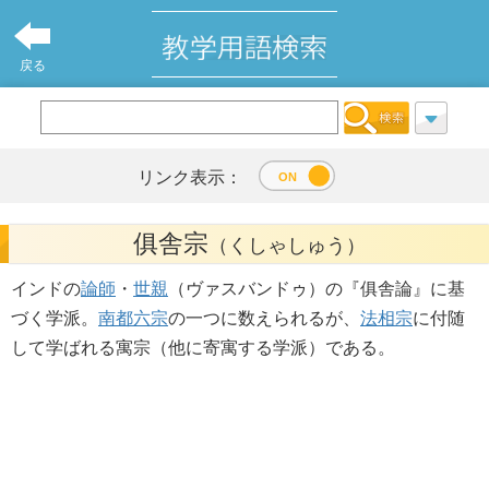
戻る
リンク表示：
俱舎宗
（くしゃしゅう）
インドの
論師
・
世親
（ヴァスバンドゥ）の『俱舎論』に基
づく学派。
南都六宗
の一つに数えられるが、
法相宗
に付随
して学ばれる寓宗（他に寄寓する学派）である。