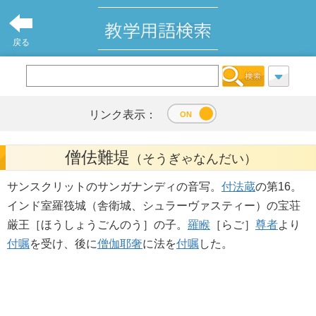
戻る
リンク表示：
僧佉難堤
（そうぎゃなんだい）
サンスクリットのサンガナンディの音写。
付法蔵
の第16。
インド室羅筏城（舎衛城、シュラーヴァスティー）の宝荘
厳王［ほうしょうごんのう］の子。
羅睺
［らご］
尊者
より
付嘱
を受け、後に
僧伽耶奢
に法を
付嘱
した。