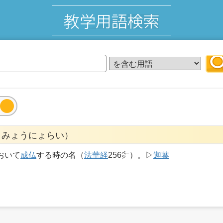
うみょうにょらい）
おいて
成仏
する時の名（
法華経
256㌻）。▷
迦葉