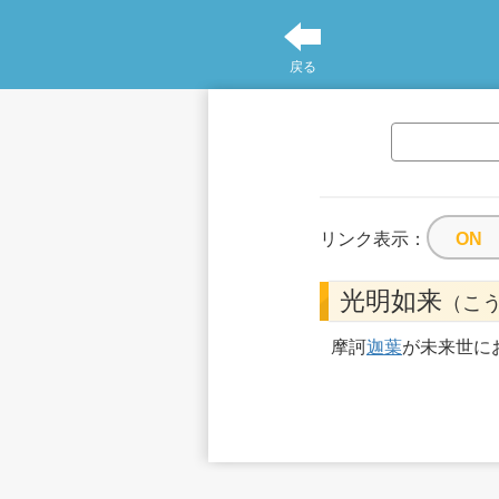
戻る
リンク表示：
光明如来
（こ
摩訶
迦葉
が未来世に