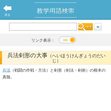
戻る
リンク表示：
兵法剣形の大事
（へいほうけんぎょうのだい
じ）
兵法
（戦闘の作戦・方法）と剣形（剣法・剣術）の根本の
真髄。