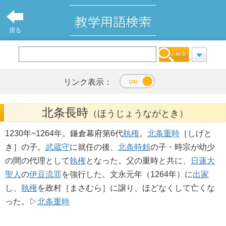
戻る
リンク表示：
北条長時
（ほうじょうながとき）
1230年~1264年。鎌倉幕府第6代
執権
。
北条重時
［しげと
き］の子。
武蔵守
に就任の後、
北条時頼
の子・時宗が幼少
の間の代理として
執権
となった。父の重時と共に、
日蓮大
聖人
の
伊豆流罪
を強行した。文永元年（1264年）に
出家
し、
執権
を政村［まさむら］に譲り、ほどなくして亡くな
った。▷
北条重時