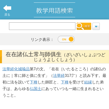
戻る
リンク表示：
在在諸仏土常与師俱生
（ざいざいしょぶつど
じょうよしくしょう）
法華経
化城喩品
第7の文。「在在［いたるところ］の諸仏の
土に｜常に師と俱に生ず」（
法華経
317㌻）と読み下す。最
初に法を説いて
下種
した師匠と、
下種
を受けて
結縁
した弟
子は、あらゆる
仏国土
にあっていつも一緒に生まれるとい
うこと。