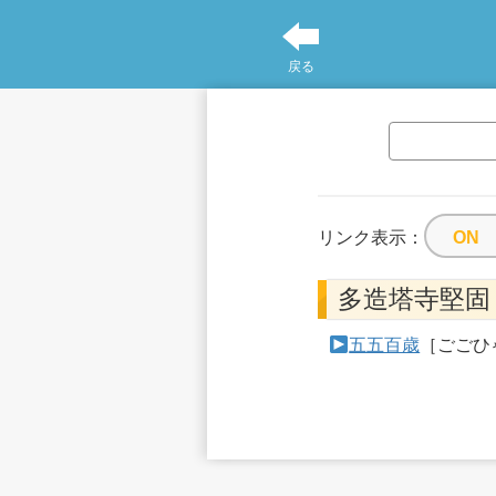
戻る
リンク表示：
多造塔寺堅固
五五百歳
［ごごひ