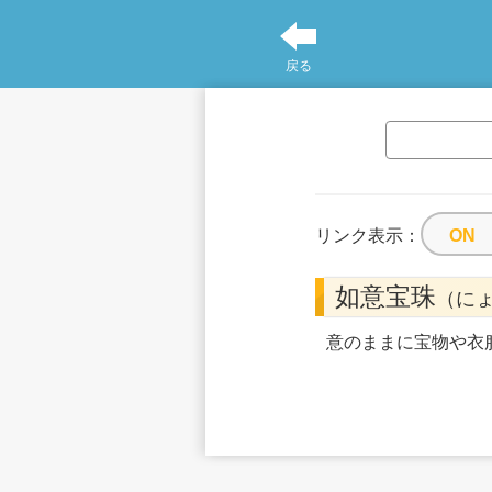
戻る
リンク表示：
如意宝珠
（に
意のままに宝物や衣