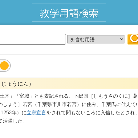
きじょうにん）
木は「土木」「富城」とも表記される。下総国［しもうさのくに］
のしょう］若宮（千葉県市川市若宮）に住み、千葉氏に仕えて
1253年）に
立宗宣言
をされて間もないころに入信したとされ
て活躍した。