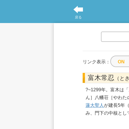
戻る
リンク表示：
富木常忍
（と
?~1299年。富
ん］八幡荘［やわた
蓮大聖人
が建長5年（
み、門下の中核とし