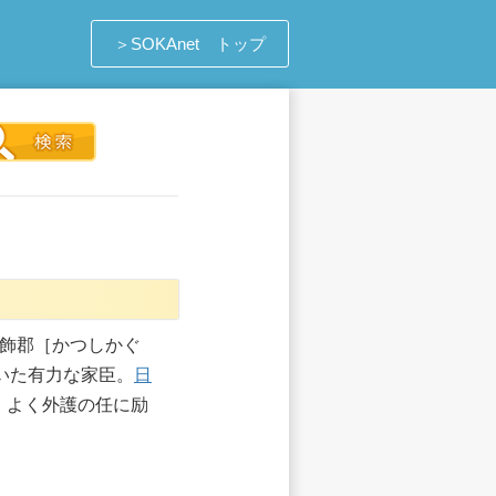
＞SOKAnet トップ
葛飾郡［かつしかぐ
いた有力な家臣。
日
、よく外護の任に励