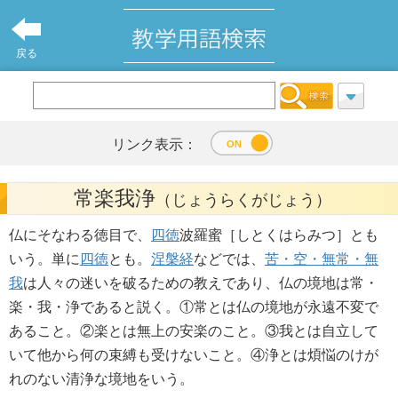
戻る
リンク表示：
常楽我浄
（じょうらくがじょう）
仏にそなわる徳目で、
四徳
波羅蜜［しとくはらみつ］とも
いう。単に
四徳
とも。
涅槃経
などでは、
苦・空・無常・無
我
は人々の迷いを破るための教えであり、仏の境地は常・
楽・我・浄であると説く。①常とは仏の境地が永遠不変で
あること。②楽とは無上の安楽のこと。③我とは自立して
いて他から何の束縛も受けないこと。④浄とは煩悩のけが
れのない清浄な境地をいう。