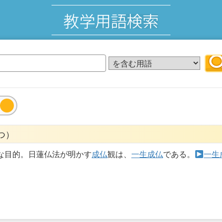
つ）
な目的。日蓮仏法が明かす
成仏
観は、
一生成仏
である。
一生