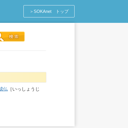
＞SOKAnet トップ
成仏
［いっしょうじ