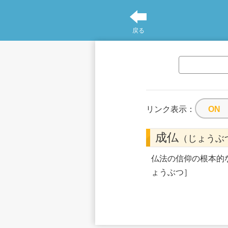
戻る
リンク表示：
成仏
（じょうぶ
仏法の信仰の根本的
ょうぶつ］