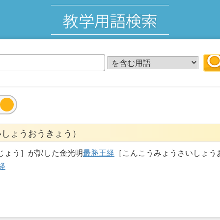
いしょうおうきょう）
じょう］が訳した金光明
最勝王経
［こんこうみょうさいしょう
経