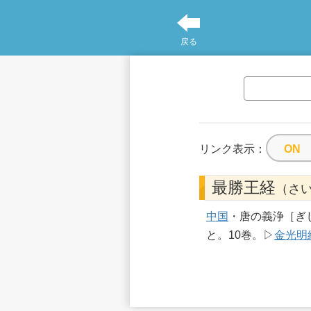
戻る
リンク表示：
最勝王経
（さ
中国
・唐の義浄［ぎ
と。10巻。▷
金光明