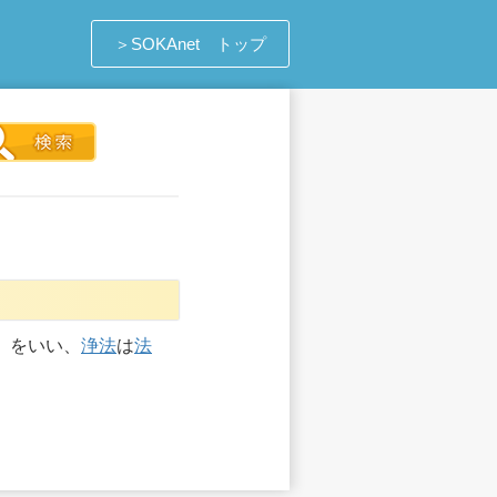
＞SOKAnet トップ
）をいい、
浄法
は
法