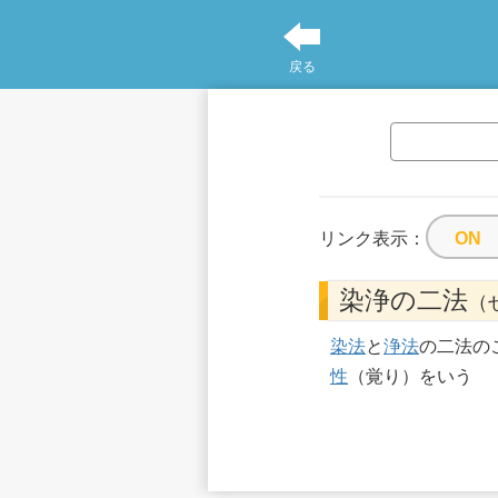
戻る
リンク表示：
染浄の二法
（
染法
と
浄法
の二法の
性
（覚り）をいう