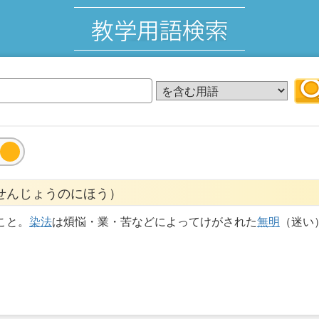
せんじょうのにほう）
こと。
染法
は煩悩・業・苦などによってけがされた
無明
（迷い