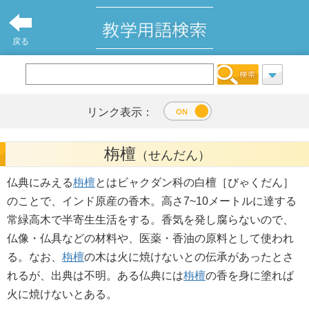
戻る
リンク表示：
栴檀
（せんだん）
仏典にみえる
栴檀
とはビャクダン科の白檀［びゃくだん］
のことで、インド原産の香木。高さ7~10メートルに達する
常緑高木で半寄生生活をする。香気を発し腐らないので、
仏像・仏具などの材料や、医薬・香油の原料として使われ
る。なお、
栴檀
の木は火に焼けないとの伝承があったとさ
れるが、出典は不明。ある仏典には
栴檀
の香を身に塗れば
火に焼けないとある。