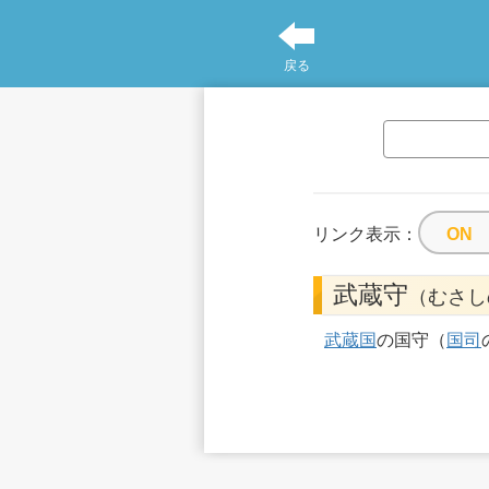
戻る
リンク表示：
武蔵守
（むさし
武蔵国
の国守（
国司