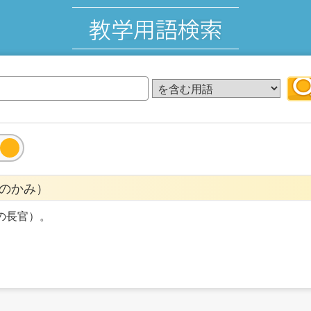
のかみ）
の長官）。