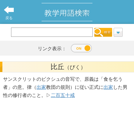
戻る
リンク表示：
比丘
（びく）
サンスクリットのビクシュの音写で、原義は「食を乞う
者」の意。律（
出家
教団の規則）に従い正式に
出家
した男
性の修行者のこと。▷
二百五十戒