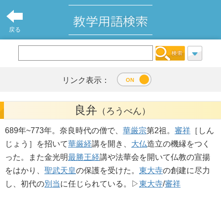
戻る
リンク表示：
良弁
（ろうべん）
689年~773年。奈良時代の僧で、
華厳宗
第2祖。
審祥
［しん
じょう］を招いて
華厳経
講を開き、
大仏
造立の機縁をつく
った。また金光明
最勝王経
講や法華会を開いて仏教の宣揚
をはかり、
聖武天皇
の保護を受けた。
東大寺
の創建に尽力
し、初代の
別当
に任じられている。▷
東大寺
/
審祥