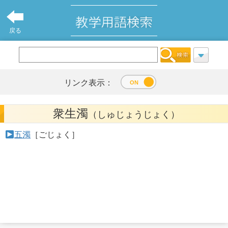
戻る
リンク表示：
衆生濁
（しゅじょうじょく）
五濁
［ごじょく］