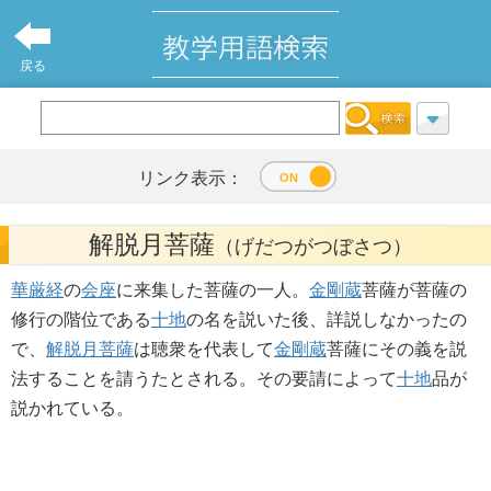
戻る
リンク表示：
解脱月菩薩
（げだつがつぼさつ）
華厳経
の
会座
に来集した菩薩の一人。
金剛蔵
菩薩が菩薩の
修行の階位である
十地
の名を説いた後、詳説しなかったの
で、
解脱月菩薩
は聴衆を代表して
金剛蔵
菩薩にその義を説
法することを請うたとされる。その要請によって
十地
品が
説かれている。