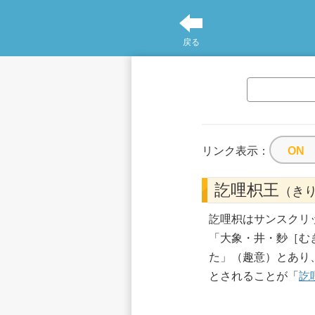
戻る
リンク表示：
訖哩枳王
（き
訖哩枳はサンスクリ
「大象・井・麨［む
た」（趣意）とあり
とされることが「
訖