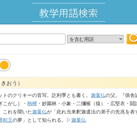
りきおう）
ットのクリキーの音写。訖利季とも書く。
迦葉仏
の父。『俱舎
ぎこがし］・
栴檀
・妙園林・小象・二獼猴（猿）・広堅衣・闘諍
、これを聞いた
迦葉仏
が「此れ当来釈迦遺法の弟子の先兆を表
哩枳王
の夢」として知られる。▷
迦葉仏