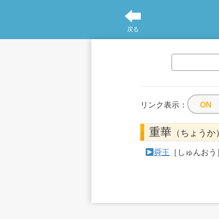
戻る
リンク表示：
重華
（ちょうか
舜王
［しゅんおう