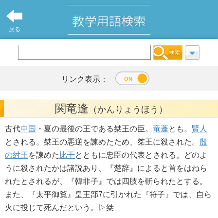
戻る
リンク表示：
関竜逢
（かんりょうほう）
古代
中国
・夏の最後の王である桀王の臣。
竜蓬
とも。
賢人
とされる。桀王の悪逆を諫めたため、桀王に殺された。
殷
の紂王
を諫めた
比干
とともに忠臣の代表とされる。どのよ
うに殺されたかは諸説あり、『楚辞』によると首をはねら
れたとされるが、『韓非子』では四肢を斬られたとする。
また、『太平御覧』皇王部7に引かれた『符子』では、自ら
火に投じて死んだという。▷桀