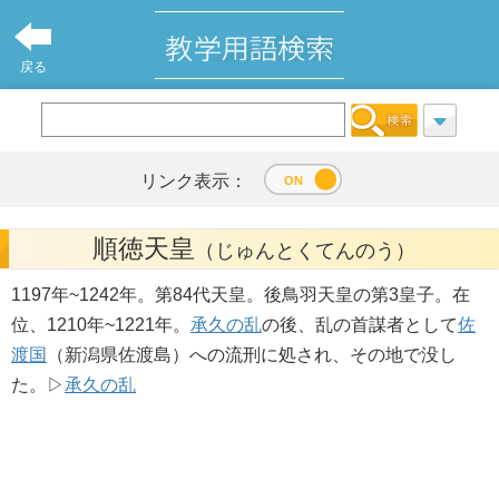
戻る
リンク表示：
順徳天皇
（じゅんとくてんのう）
1197年~1242年。第84代天皇。後鳥羽天皇の第3皇子。在
位、1210年~1221年。
承久の乱
の後、乱の首謀者として
佐
渡国
（新潟県佐渡島）への流刑に処され、その地で没し
た。▷
承久の乱