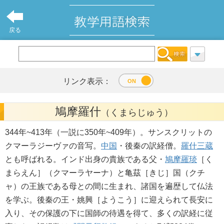
戻る
リンク表示：
鳩摩羅什
（くまらじゅう）
344年~413年（一説に350年~409年）。サンスクリットの
クマーラジーヴァの音写。
中国
・後秦の訳経僧。
羅什三蔵
とも呼ばれる。インド出身の貴族である父・
鳩摩羅琰
［く
まらえん］（クマーラヤーナ）と亀茲［きじ］国（クチ
ャ）の王族である母との間に生まれ、諸国を遍歴して仏法
を学ぶ。後秦の王・姚興［ようこう］に迎えられて長安に
入り、その保護の下に国師の待遇を得て、多くの訳経に従