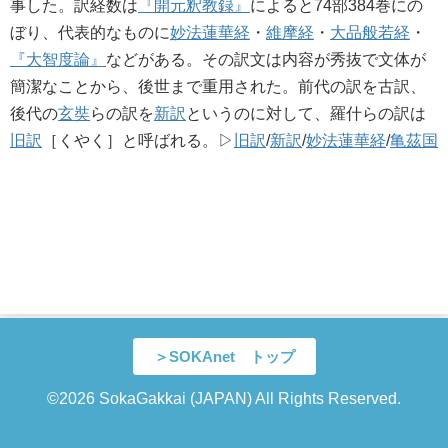
事した。訳経数は
『開元釈教録』
によると74部384巻にの
ぼり、代表的なものに
妙法蓮華経
・
維摩経
・
大品般若経
・
『大智度論』
などがある。その訳文は内容が秀抜で文体が
簡潔なことから、後世まで重用された。前代の訳を古訳、
後代の
玄奘
らの訳を
新訳
というのに対して、羅什らの訳は
旧訳
［くやく］と呼ばれる。▷
旧訳
/
新訳
/
妙法蓮華経
/
亀茲国
＞SOKAnet トップ
©2026 SokaGakkai (JAPAN) All Rights Reserved.