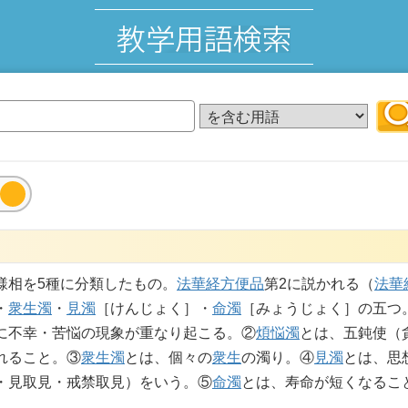
）
様相を5種に分類したもの。
法華経
方便品
第2に説かれる（
法華
・
衆生濁
・
見濁
［けんじょく］・
命濁
［みょうじょく］の五つ
に不幸・苦悩の現象が重なり起こる。②
煩悩濁
とは、五鈍使（
れること。③
衆生濁
とは、個々の
衆生
の濁り。④
見濁
とは、思
・見取見・戒禁取見）をいう。⑤
命濁
とは、寿命が短くなるこ