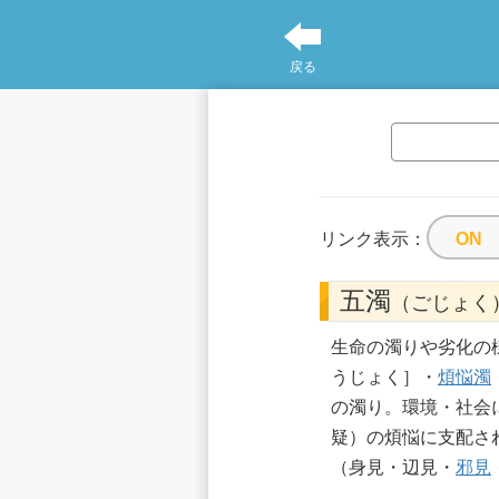
戻る
リンク表示：
五濁
（ごじょく
生命の濁りや劣化の
うじょく］・
煩悩濁
の濁り。環境・社会
疑）の煩悩に支配さ
（身見・辺見・
邪見