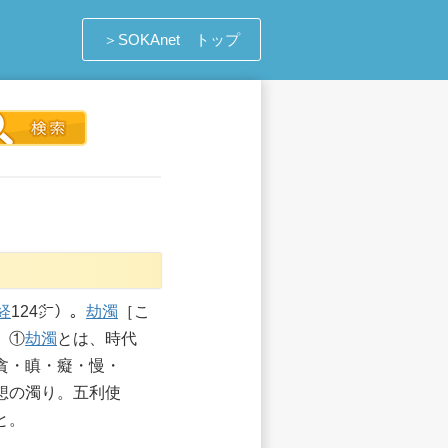
＞SOKAnet トップ
経
124㌻）。
劫濁
［こ
。①
劫濁
とは、時代
貪・瞋・癡・慢・
想の濁り。五利使
と。