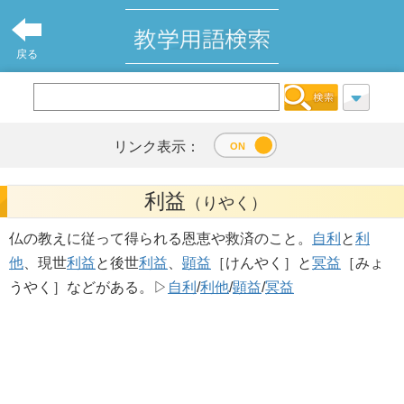
戻る
リンク表示：
利益
（りやく）
仏の教えに従って得られる恩恵や救済のこと。
自利
と
利
他
、現世
利益
と後世
利益
、
顕益
［けんやく］と
冥益
［みょ
うやく］などがある。▷
自利
/
利他
/
顕益
/
冥益