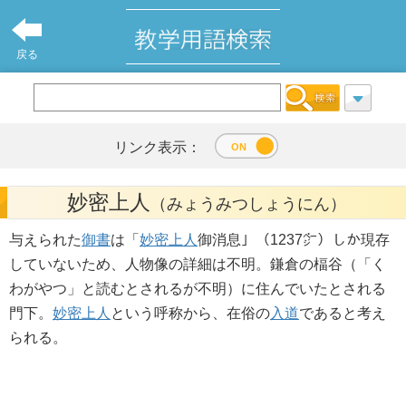
戻る
リンク表示：
妙密上人
（みょうみつしょうにん）
与えられた
御書
は「
妙密上人
御消息」（1237㌻）しか現存
していないため、人物像の詳細は不明。鎌倉の楅谷（「く
わがやつ」と読むとされるが不明）に住んでいたとされる
門下。
妙密上人
という呼称から、在俗の
入道
であると考え
られる。