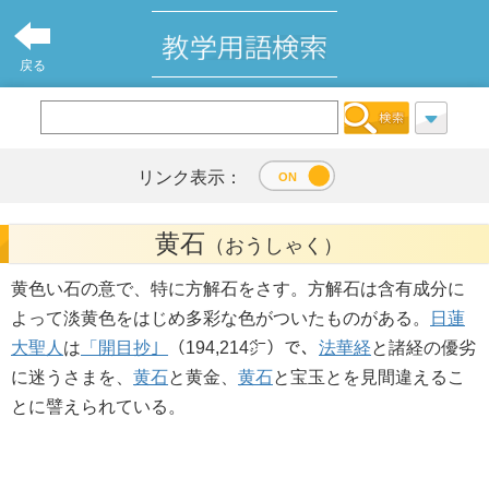
戻る
リンク表示：
黄石
（おうしゃく）
黄色い石の意で、特に方解石をさす。方解石は含有成分に
よって淡黄色をはじめ多彩な色がついたものがある。
日蓮
大聖人
は
「開目抄」
（194,214㌻）で、
法華経
と諸経の優劣
に迷うさまを、
黄石
と黄金、
黄石
と宝玉とを見間違えるこ
とに譬えられている。