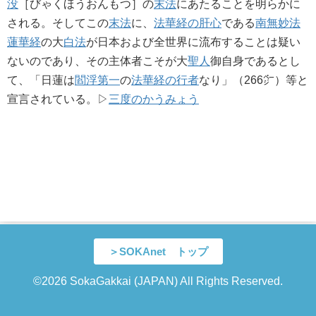
没
［びゃくほうおんもつ］の
末法
にあたることを明らかに
される。そしてこの
末法
に、
法華経の肝心
である
南無妙法
蓮華経
の大
白法
が日本および全世界に流布することは疑い
ないのであり、その主体者こそが大
聖人
御自身であるとし
て、「日蓮は
閻浮第一
の
法華経の行者
なり」（266㌻）等と
宣言されている。▷
三度のかうみょう
＞SOKAnet トップ
©2026 SokaGakkai (JAPAN) All Rights Reserved.