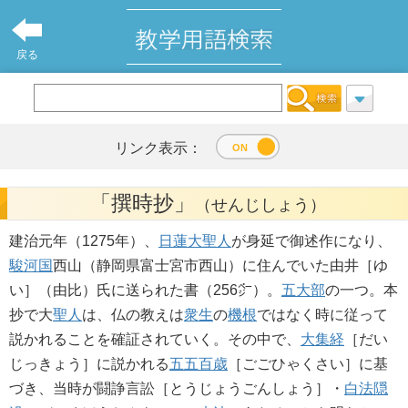
戻る
リンク表示：
「撰時抄」
（せんじしょう）
建治元年（1275年）、
日蓮大聖人
が身延で御述作になり、
駿河国
西山（静岡県富士宮市西山）に住んでいた由井［ゆ
い］（由比）氏に送られた書（256㌻）。
五大部
の一つ。本
抄で大
聖人
は、仏の教えは
衆生
の
機根
ではなく時に従って
説かれることを確証されていく。その中で、
大集経
［だい
じっきょう］に説かれる
五五百歳
［ごごひゃくさい］に基
づき、当時が闘諍言訟［とうじょうごんしょう］・
白法隠