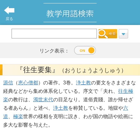
戻る
リンク表示：
『往生要集』
（おうじょうようしゅう）
源信
（
恵心僧都
）の著作。3巻。
浄土教
の要文をさまざまな
経典などから集め体系化している。序文で「夫れ、
往生
極
楽
の教行は、
濁世
末代
の目足なり。道俗貴賤、誰か帰せざ
る者あらん」と述べ、
浄土教
を称賛している。地獄や
六
道
、
極楽
世界の様相を克明に説き、わが国の物語や絵画に
多大な影響を与えた。