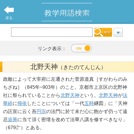
戻る
リンク表示：
北野天神
（きたのてんじん）
政敵によって大宰府に左遷された菅原道真［すがわらのみ
ちざね］（845年~903年）のこと。京都市上京区の北野神
社に祭られていることから
北野天神
という。
北野天神
が
法
華経
に
帰依
したことについては「一代
五時
継図」に「天神
の託宣に云く吾
円宗
の法門に於て未だ心に飽かず仍って遠
忌
追善
に当て須く密壇を改めて法華八講を修すベきなり」
（679㌻）とある。