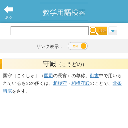
戻る
リンク表示：
守殿
（こうどの）
国守［こくしゅ］（
国司
の長官）の尊称。
御書
中で用いら
れているものの多くは、
相模守
・
相模守殿
のことで、
北条
時宗
をさす。