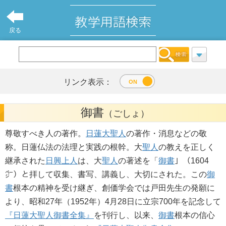
戻る
リンク表示：
御書
（ごしょ）
尊敬すべき人の著作。
日蓮大聖人
の著作・消息などの敬
称。日蓮仏法の法理と実践の根幹。大
聖人
の教えを正しく
継承された
日興上人
は、大
聖人
の著述を「
御書
」（1604
㌻）と拝して収集、書写、講義し、大切にされた。この
御
書
根本の精神を受け継ぎ、創価学会では戸田先生の発願に
より、昭和27年（1952年）4月28日に立宗700年を記念して
『日蓮大聖人御書全集』
を刊行し、以来、
御書
根本の信心