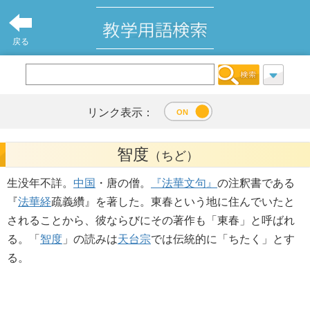
戻る
リンク表示：
智度
（ちど）
生没年不詳。
中国
・唐の僧。
『法華文句』
の注釈書である
『
法華経
疏義纘』を著した。東春という地に住んでいたと
されることから、彼ならびにその著作も「東春」と呼ばれ
る。「
智度
」の読みは
天台宗
では伝統的に「ちたく」とす
る。