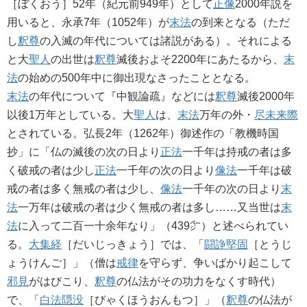
［ぼくおう］52年（紀元前949年）として
正像
2000年説を
用いると、永承7年（1052年）が
末法
の到来となる（ただ
し
釈尊
の入滅の年代については諸説がある）。それによる
と大
聖人
の出世は
釈尊
滅後およそ2200年にあたるから、
末
法
の始めの500年中に御出現なさったこととなる。
末法
の年代について『中観論疏』などには
釈尊
滅後2000年
以後1万年としている。大
聖人
は、
末法
万年の外・
尽未来際
とされている。弘長2年（1262年）御述作の「教機時国
抄」に「仏の滅後の次の日より
正法
一千年は持戒の者は多
く破戒の者は少し
正法
一千年の次の日より
像法
一千年は破
戒の者は多く無戒の者は少し、
像法
一千年の次の日より
末
法
一万年は破戒の者は少く無戒の者は多し……又当世は
末
法
に入って二百一十余年なり」（439㌻）と述べられてい
る。
大集経
［だいじっきょう］では、「
闘諍堅固
［とうじ
ょうけんご］」（僧は
戒律
を守らず、争いばかり起こして
邪見
がはびこり、
釈尊
の仏法がその功力をなくす時代）
で、「
白法隠没
［びゃくほうおんもつ］」（
釈尊
の仏法が