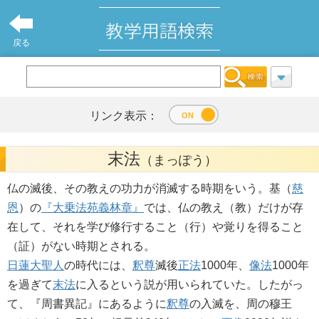
戻る
リンク表示：
末法
（まっぽう）
仏の滅後、その教えの功力が消滅する時期をいう。基（
慈
恩
）の
『大乗法苑義林章』
では、仏の教え（教）だけが存
在して、それを学び修行すること（行）や覚りを得ること
（証）がない時期とされる。
日蓮大聖人
の時代には、
釈尊
滅後
正法
1000年、
像法
1000年
を過ぎて
末法
に入るという説が用いられていた。したがっ
て、『周書異記』にあるように
釈尊
の入滅を、周の穆王