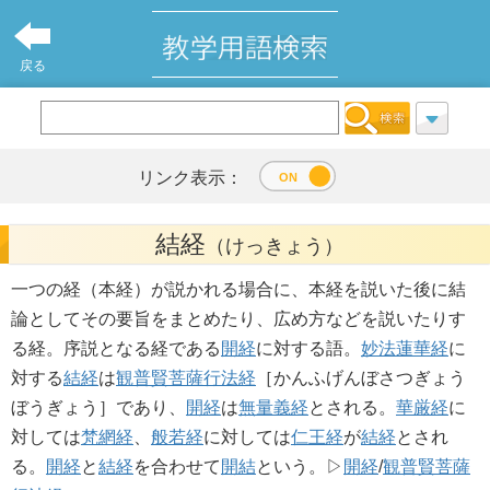
戻る
リンク表示：
結経
（けっきょう）
一つの経（本経）が説かれる場合に、本経を説いた後に結
論としてその要旨をまとめたり、広め方などを説いたりす
る経。序説となる経である
開経
に対する語。
妙法蓮華経
に
対する
結経
は
観普賢菩薩行法経
［かんふげんぼさつぎょう
ぼうぎょう］であり、
開経
は
無量義経
とされる。
華厳経
に
対しては
梵網経
、
般若経
に対しては
仁王経
が
結経
とされ
る。
開経
と
結経
を合わせて
開結
という。▷
開経
/
観普賢菩薩