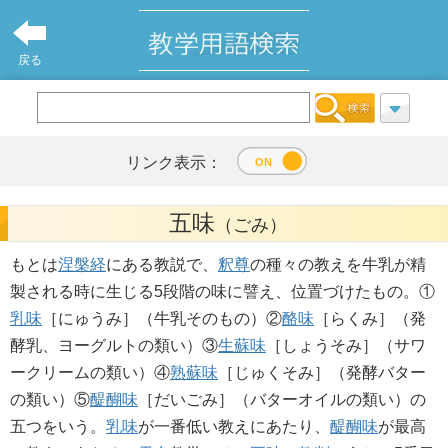
戻る
リンク表示：
五味
（ごみ）
もとは
涅槃経
にある教説で、
釈尊
の種々の教えを牛乳が精
製される時に生じる5段階の味に譬え、位置づけたもの。①
乳味
［にゅうみ］（牛乳そのもの）②
酪味
［らくみ］（発
酵乳、ヨーグルトの類い）③
生蘇味
［しょうそみ］（サワ
ークリームの類い）④
熟蘇味
［じゅくそみ］（発酵バター
の類い）⑤
醍醐味
［だいごみ］（バターオイルの類い）の
五つをいう。
乳味
が一番低い教えにあたり、
醍醐味
が最高