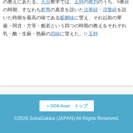
の教えにあたる。
天台
教学では、
五時
の
教判
のうち、5番目
の時期、すなわち
釈尊
の真意を説いた
法華経
・
涅槃経
を説
いた時期を最高の味である
醍醐味
に譬え、それ以前の華
厳・阿含・方等・般若という四つの時期の教えをそれぞれ
乳・酪・生蘇・熟蘇の
四味
に譬えた。▷
五時
＞SOKAnet トップ
©2026 SokaGakkai (JAPAN) All Rights Reserved.