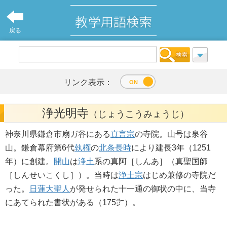
戻る
リンク表示：
浄光明寺
（じょうこうみょうじ）
神奈川県鎌倉市扇ガ谷にある
真言宗
の寺院。山号は泉谷
山。鎌倉幕府第6代
執権
の
北条長時
により建長3年（1251
年）に創建。
開山
は
浄土
系の真阿［しんあ］（真聖国師
［しんせいこくし］）。当時は
浄土宗
はじめ兼修の寺院だ
った。
日蓮大聖人
が発せられた十一通の御状の中に、当寺
にあてられた書状がある（175㌻）。