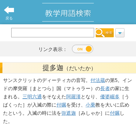
戻る
リンク表示：
提多迦
（だいたか）
サンスクリットのディーティカの音写。
付法蔵
の第5。イン
ドの摩突羅［まとつら］国（マトゥラー）の
長者
の家に生
まれる。
三明六通
をそなえた
阿羅漢
となり、
優婆崛多
［う
ばくった］が入滅の際に
付嘱
を受け、
小乗
教を大いに広め
たという。入滅の時に法を
弥遮迦
［みしゃか］に
付嘱
し
た。