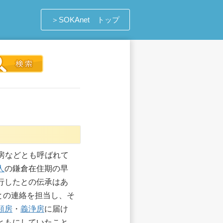
＞SOKAnet トップ
房などとも呼ばれて
人
の鎌倉在住期の早
行したとの伝承はあ
との連絡を担当し、そ
顕房
・
義浄房
に届け
ともにしていたこと