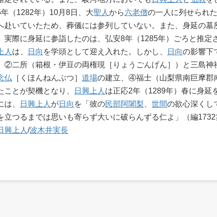
年（1282年）10月8日、大
聖人
から
六老僧
の一人に列せられた
へ赴いていたため、葬儀には参列していない。また、身延の墓
、実際に身延に参詣したのは、弘安8年（1285年）ごろと推定
上人
は、
日向
を学頭として迎え入れた。しかし、
日向
の影響下
、②二所（箱根・伊豆の両権現［りょうごんげん］）と三島神
念仏
［くほんねんぶつ］
道場
の建立、④福士（山梨県南巨摩郡
たことが契機となり、
日興上人
は正応2年（1289年）春に身
には、
日興上人
が
日向
を「彼の
民部阿闍梨
、
世間
の欲心深くし
を立つるまでは思いも寄らず大いに破らんずる仁よ」（編173
日興上人
/
波木井実長