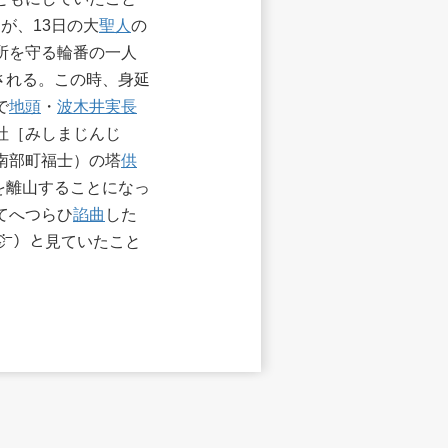
が、13日の大
聖人
の
所を守る輪番の一人
される。この時、身延
で
地頭
・
波木井実長
社［みしまじんじ
南部町福士）の塔
供
延を離山することになっ
てへつらひ
諂曲
した
2㌻）と見ていたこと