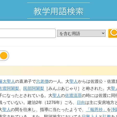
蓮大聖人
の直弟子で
六老僧
の一人。大
聖人
からは佐渡公・佐渡
佐渡阿闍梨
、
民部阿闍梨
［みんぶあじゃり］と称された。大
聖
子になったとされている。大
聖人
の
佐渡流罪
の時には佐渡に同
っていない。建治2年（1276年）ごろ、
日向
は主に安房地方
大
聖人
の間を往来し、指導に当たったようで、
「報恩抄」
を
浄
推定されている。また、駿河地方においても
日興上人
と
弘教
を