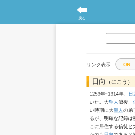
戻る
リンク表示：
日向
（にこう）
1253年~1314年。
日
いた。大
聖人
滅後、
い時期に大
聖人
の弟
るが、明確な記録は残
こに居住する信徒と
たのも
日向
であると