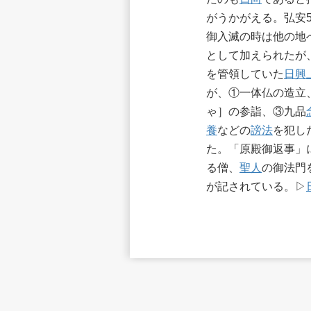
がうかがえる。弘安5
御入滅の時は他の地
として加えられたが
を管領していた
日興
が、①一体仏の造立
ゃ］の参詣、③九品
養
などの
謗法
を犯し
た。「原殿御返事」
る僧、
聖人
の御法門
が記されている。▷