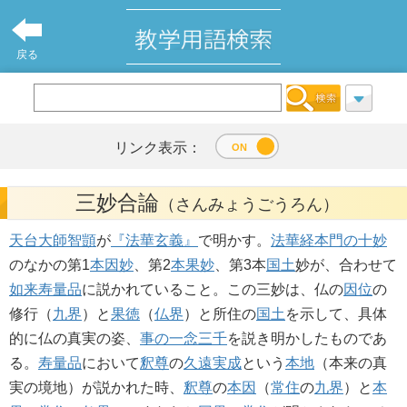
戻る
リンク表示：
三妙合論
（さんみょうごうろん）
天台大師
智顗
が
『法華玄義』
で明かす。
法華経
本門の十妙
のなかの第1
本因妙
、第2
本果妙
、第3本
国土
妙が、合わせて
如来寿量品
に説かれていること。この三妙は、仏の
因位
の
修行（
九界
）と
果徳
（
仏界
）と所住の
国土
を示して、具体
的に仏の真実の姿、
事の一念三千
を説き明かしたものであ
る。
寿量品
において
釈尊
の
久遠実成
という
本地
（本来の真
実の境地）が説かれた時、
釈尊
の
本因
（
常住
の
九界
）と
本