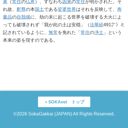
果
（
常住
の
仏界
）、すなわち
因果
の
常住
が明かされた。そ
れ故、
釈尊
の本
国土
である
娑婆世界
はそれを反映して、
寿
量品
の
自我偈
に、劫の末に起こる世界を破壊する大火によ
っても破壊されず「我が此の土は安穏」（
法華経
491㌻）と
記されているように、
無常
を免れた「
常住
の
浄土
」という
本来の姿を現すのである。
＞SOKAnet トップ
©2026 SokaGakkai (JAPAN) All Rights Reserved.