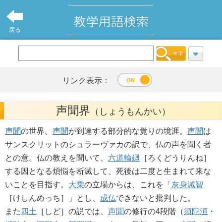
戻る
リンク表示：
声聞界
（しょうもんかい）
声聞
の世界。
声聞
が到達する部分的な覚りの境涯。
声聞
は
サンスクリットのシュラーヴァカの訳で、仏の声を聞く者
との意。仏の教えを聞いて、
六道輪廻
［ろくどうりんね］
する因となる煩悩を断滅して、死後は二度と生まれて来な
いことを目指す。
大乗
の立場からは、これを「
灰身滅智
［けしんめっち］」とし、
成仏
できないと批判した。
また
四土
［しど］の説では、
声聞
の修行の4段階（
須陀洹
・