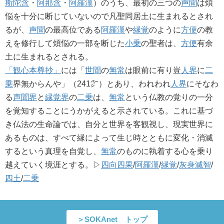
斯陀含
・
阿那含
・
阿羅漢
）のうち、最初の三つの
声聞
は煩
悩を十分に断じていないので凡聖同居土に生まれるとされ
るが、
声聞
の最高位である
阿羅漢
や
縁覚
のように
方便
の教
えを修行して煩悩の一部を断じた
小乗
の聖者は、
方便
有余
土に生まれるとされる。
「観心本尊抄」
には「
世間
の
無常
は眼前に有り豈
人界
に
二
乗
界無からんや」（241㌻）とあり、われわれ
人界
にそなわ
る
声聞界
と
縁覚界
の
二乗
は、
無常
という仏教の覚りの一分
を覚知することにうかがえると示されている。これに基づ
き仏法の生命論では、自分と世界を客観視し、現実世界に
あるものは、すべて縁によって生じ時とともに変化・消滅
するという真理を自覚し、
無常
のものに執着する心を乗り
越えていく境涯とする。▷
四向四果
/
阿羅漢
/
縁覚
/
灰身滅智
/
四土
/
二乗
＞SOKAnet トップ